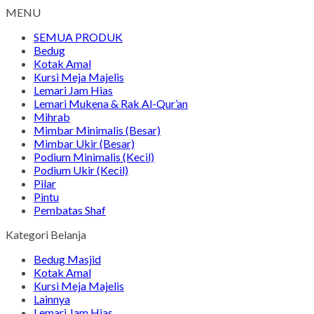
MENU
SEMUA PRODUK
Bedug
Kotak Amal
Kursi Meja Majelis
Lemari Jam Hias
Lemari Mukena & Rak Al-Qur’an
Mihrab
Mimbar Minimalis (Besar)
Mimbar Ukir (Besar)
Podium Minimalis (Kecil)
Podium Ukir (Kecil)
Pilar
Pintu
Pembatas Shaf
Kategori Belanja
Bedug Masjid
Kotak Amal
Kursi Meja Majelis
Lainnya
Lemari Jam Hias