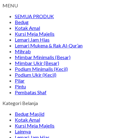
MENU
SEMUA PRODUK
Bedug
Kotak Amal
Kursi Meja Majelis
Lemari Jam Hias
Lemari Mukena & Rak Al-Qur’an
Mihrab
Mimbar Minimalis (Besar)
Mimbar Ukir (Besar)
Podium Minimalis (Kecil)
Podium Ukir (Kecil)
Pilar
Pintu
Pembatas Shaf
Kategori Belanja
Bedug Masjid
Kotak Amal
Kursi Meja Majelis
Lainnya
Lemari Jam Hias