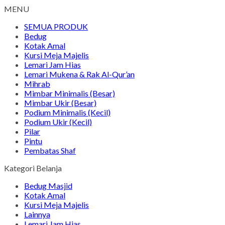
MENU
SEMUA PRODUK
Bedug
Kotak Amal
Kursi Meja Majelis
Lemari Jam Hias
Lemari Mukena & Rak Al-Qur’an
Mihrab
Mimbar Minimalis (Besar)
Mimbar Ukir (Besar)
Podium Minimalis (Kecil)
Podium Ukir (Kecil)
Pilar
Pintu
Pembatas Shaf
Kategori Belanja
Bedug Masjid
Kotak Amal
Kursi Meja Majelis
Lainnya
Lemari Jam Hias