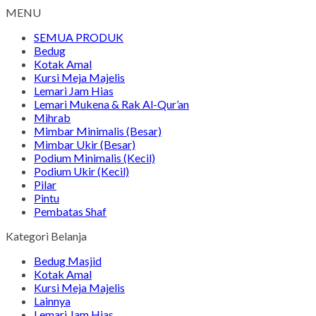
MENU
SEMUA PRODUK
Bedug
Kotak Amal
Kursi Meja Majelis
Lemari Jam Hias
Lemari Mukena & Rak Al-Qur’an
Mihrab
Mimbar Minimalis (Besar)
Mimbar Ukir (Besar)
Podium Minimalis (Kecil)
Podium Ukir (Kecil)
Pilar
Pintu
Pembatas Shaf
Kategori Belanja
Bedug Masjid
Kotak Amal
Kursi Meja Majelis
Lainnya
Lemari Jam Hias