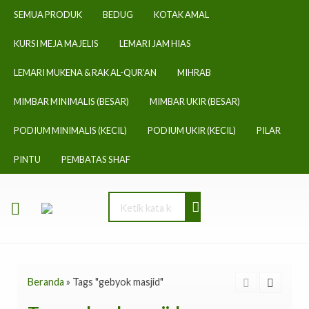
SEMUA PRODUK
BEDUG
KOTAK AMAL
KURSI MEJA MAJELIS
LEMARI JAM HIAS
LEMARI MUKENA & RAK AL-QUR’AN
MIHRAB
MIMBAR MINIMALIS (BESAR)
MIMBAR UKIR (BESAR)
PODIUM MINIMALIS (KECIL)
PODIUM UKIR (KECIL)
PILAR
PINTU
PEMBATAS SHAF
Beranda
»
Tags "gebyok masjid"