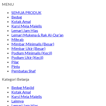
MENU
SEMUA PRODUK
Bedug
Kotak Amal
Kursi Meja Majelis
Lemari Jam Hias
Lemari Mukena & Rak Al-Qur’an
Mihrab
Mimbar Minimalis (Besar)
Mimbar Ukir (Besar)
Podium Minimalis (Kecil)
Podium Ukir (Kecil)
Pilar
Pintu
Pembatas Shaf
Kategori Belanja
Bedug Masjid
Kotak Amal
Kursi Meja Majelis
Lainnya
Lemari Jam Hias