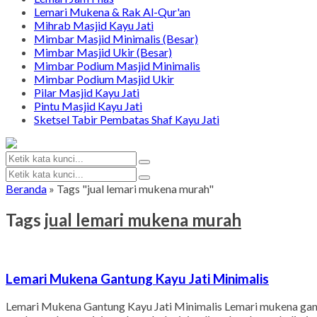
Lemari Mukena & Rak Al-Qur'an
Mihrab Masjid Kayu Jati
Mimbar Masjid Minimalis (Besar)
Mimbar Masjid Ukir (Besar)
Mimbar Podium Masjid Minimalis
Mimbar Podium Masjid Ukir
Pilar Masjid Kayu Jati
Pintu Masjid Kayu Jati
Sketsel Tabir Pembatas Shaf Kayu Jati
Beranda
»
Tags "jual lemari mukena murah"
Tags
jual lemari mukena murah
Lemari Mukena Gantung Kayu Jati Minimalis
Lemari Mukena Gantung Kayu Jati Minimalis Lemari mukena gantun