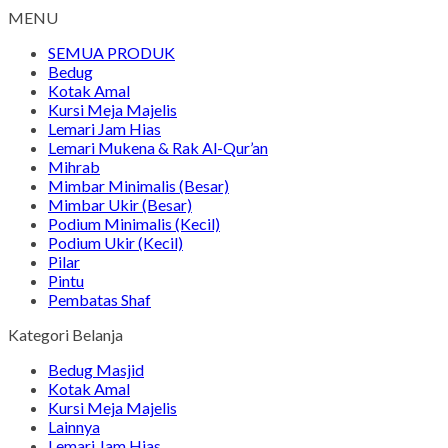
MENU
SEMUA PRODUK
Bedug
Kotak Amal
Kursi Meja Majelis
Lemari Jam Hias
Lemari Mukena & Rak Al-Qur’an
Mihrab
Mimbar Minimalis (Besar)
Mimbar Ukir (Besar)
Podium Minimalis (Kecil)
Podium Ukir (Kecil)
Pilar
Pintu
Pembatas Shaf
Kategori Belanja
Bedug Masjid
Kotak Amal
Kursi Meja Majelis
Lainnya
Lemari Jam Hias