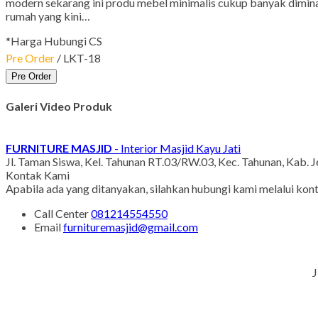
modern sekarang ini produ mebel minimalis cukup banyak dimina
rumah yang kini…
*Harga Hubungi CS
Pre Order
/ LKT-18
Pre Order
Galeri Video Produk
FURNITURE MASJID
- Interior Masjid Kayu Jati
Jl. Taman Siswa, Kel. Tahunan RT.03/RW.03, Kec. Tahunan, Kab. 
Kontak Kami
Apabila ada yang ditanyakan, silahkan hubungi kami melalui kont
Call Center
081214554550
Email
furnituremasjid@gmail.com
J