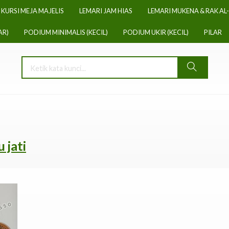
KURSI MEJA MAJELIS
LEMARI JAM HIAS
LEMARI MUKENA & RAK AL
AR)
PODIUM MINIMALIS (KECIL)
PODIUM UKIR (KECIL)
PILAR
 jati