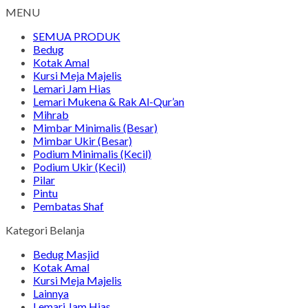
MENU
SEMUA PRODUK
Bedug
Kotak Amal
Kursi Meja Majelis
Lemari Jam Hias
Lemari Mukena & Rak Al-Qur’an
Mihrab
Mimbar Minimalis (Besar)
Mimbar Ukir (Besar)
Podium Minimalis (Kecil)
Podium Ukir (Kecil)
Pilar
Pintu
Pembatas Shaf
Kategori Belanja
Bedug Masjid
Kotak Amal
Kursi Meja Majelis
Lainnya
Lemari Jam Hias