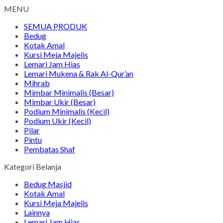
MENU
SEMUA PRODUK
Bedug
Kotak Amal
Kursi Meja Majelis
Lemari Jam Hias
Lemari Mukena & Rak Al-Qur’an
Mihrab
Mimbar Minimalis (Besar)
Mimbar Ukir (Besar)
Podium Minimalis (Kecil)
Podium Ukir (Kecil)
Pilar
Pintu
Pembatas Shaf
Kategori Belanja
Bedug Masjid
Kotak Amal
Kursi Meja Majelis
Lainnya
Lemari Jam Hias