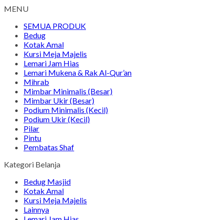
MENU
SEMUA PRODUK
Bedug
Kotak Amal
Kursi Meja Majelis
Lemari Jam Hias
Lemari Mukena & Rak Al-Qur’an
Mihrab
Mimbar Minimalis (Besar)
Mimbar Ukir (Besar)
Podium Minimalis (Kecil)
Podium Ukir (Kecil)
Pilar
Pintu
Pembatas Shaf
Kategori Belanja
Bedug Masjid
Kotak Amal
Kursi Meja Majelis
Lainnya
Lemari Jam Hias