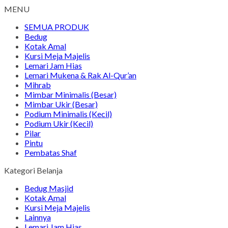
MENU
SEMUA PRODUK
Bedug
Kotak Amal
Kursi Meja Majelis
Lemari Jam Hias
Lemari Mukena & Rak Al-Qur’an
Mihrab
Mimbar Minimalis (Besar)
Mimbar Ukir (Besar)
Podium Minimalis (Kecil)
Podium Ukir (Kecil)
Pilar
Pintu
Pembatas Shaf
Kategori Belanja
Bedug Masjid
Kotak Amal
Kursi Meja Majelis
Lainnya
Lemari Jam Hias