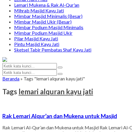
Lemari Mukena & Rak Al-Qur'an
Mihrab Masjid Kayu Jati
Mimbar Masjid Minimalis (Besar)
Mimbar Masjid Ukir (Besar)
Mimbar Podium Masjid Minimalis
Mimbar Podium Masjid Ukir
Pilar Masjid Kayu Jati
Pintu Masjid Kayu Jati
Sketsel Tabir Pembatas Shaf Kayu Jati
Beranda
»
Tags "lemari alquran kayu jati"
Tags
lemari alquran kayu jati
Rak Lemari Alqur’an dan Mukena untuk Masjid
Rak Lemari Al-Qur’an dan Mukena untuk Masjid Rak Lemari Al-Qur