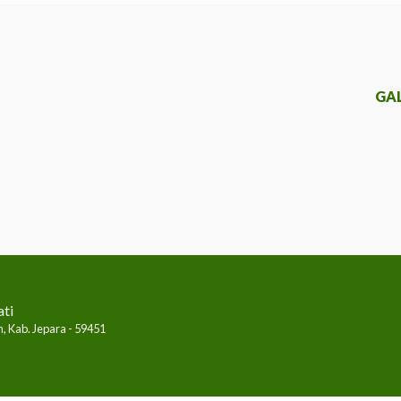
GA
ati
, Kab. Jepara - 59451