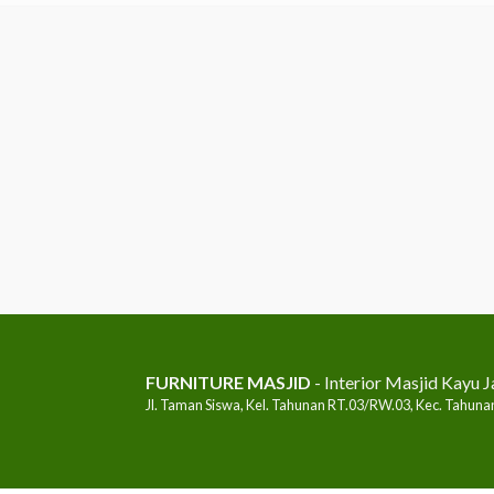
FURNITURE MASJID
- Interior Masjid Kayu J
Jl. Taman Siswa, Kel. Tahunan RT.03/RW.03, Kec. Tahunan