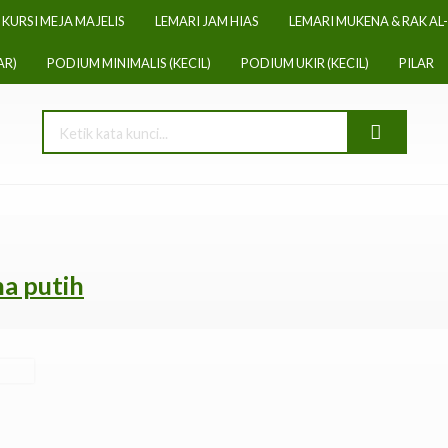
KURSI MEJA MAJELIS
LEMARI JAM HIAS
LEMARI MUKENA & RAK AL
AR)
PODIUM MINIMALIS (KECIL)
PODIUM UKIR (KECIL)
PILAR
na putih