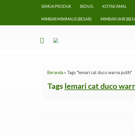
SEMUA PRODUK
BEDUG
KOTAK AMAL
MIMBAR MINIMALIS (BESAR)
MIMBAR UKIR (BES
Beranda
»
Tags "lemari cat duco warna putih"
Tags
lemari cat duco war