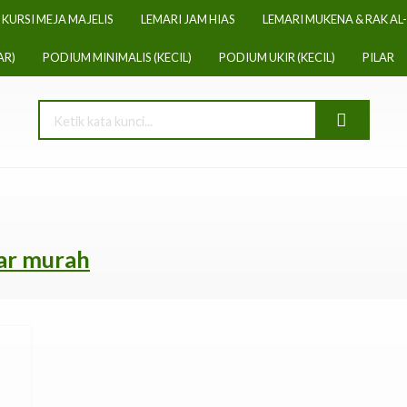
KURSI MEJA MAJELIS
LEMARI JAM HIAS
LEMARI MUKENA & RAK AL
AR)
PODIUM MINIMALIS (KECIL)
PODIUM UKIR (KECIL)
PILAR
war murah