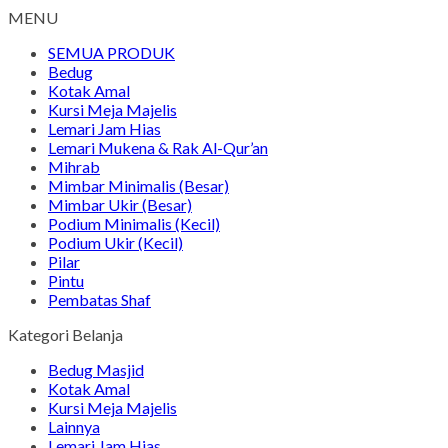
MENU
SEMUA PRODUK
Bedug
Kotak Amal
Kursi Meja Majelis
Lemari Jam Hias
Lemari Mukena & Rak Al-Qur’an
Mihrab
Mimbar Minimalis (Besar)
Mimbar Ukir (Besar)
Podium Minimalis (Kecil)
Podium Ukir (Kecil)
Pilar
Pintu
Pembatas Shaf
Kategori Belanja
Bedug Masjid
Kotak Amal
Kursi Meja Majelis
Lainnya
Lemari Jam Hias