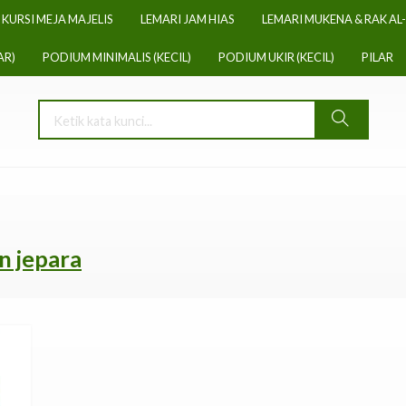
KURSI MEJA MAJELIS
LEMARI JAM HIAS
LEMARI MUKENA & RAK AL
AR)
PODIUM MINIMALIS (KECIL)
PODIUM UKIR (KECIL)
PILAR
an jepara