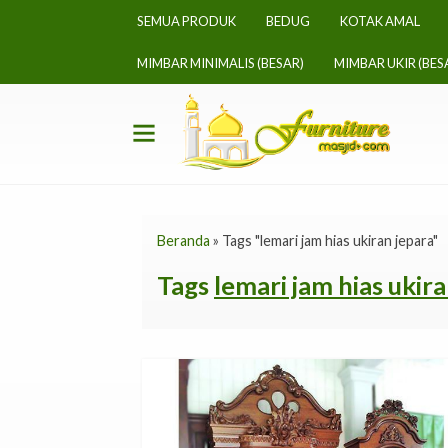
SEMUA PRODUK
BEDUG
KOTAK AMAL
MIMBAR MINIMALIS (BESAR)
MIMBAR UKIR (BES
Beranda
»
Tags "lemari jam hias ukiran jepara"
Tags
lemari jam hias ukir