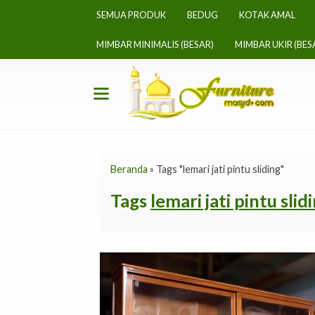
SEMUA PRODUK
BEDUG
KOTAK AMAL
MIMBAR MINIMALIS (BESAR)
MIMBAR UKIR (BES
Beranda
»
Tags "lemari jati pintu sliding"
Tags
lemari jati pintu slid