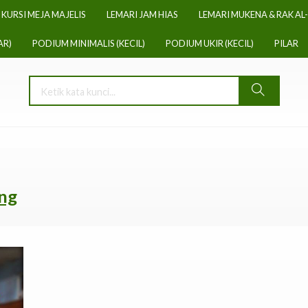
KURSI MEJA MAJELIS
LEMARI JAM HIAS
LEMARI MUKENA & RAK AL
AR)
PODIUM MINIMALIS (KECIL)
PODIUM UKIR (KECIL)
PILAR
ing