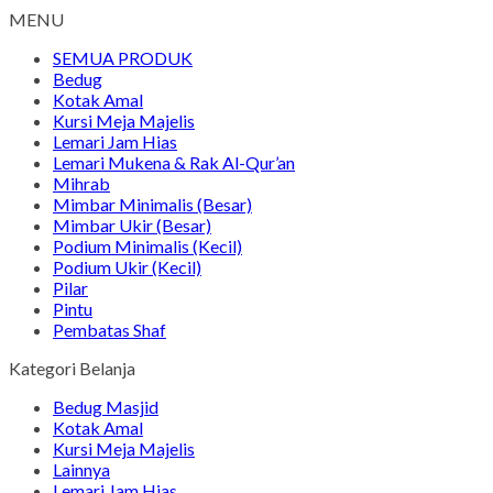
MENU
SEMUA PRODUK
Bedug
Kotak Amal
Kursi Meja Majelis
Lemari Jam Hias
Lemari Mukena & Rak Al-Qur’an
Mihrab
Mimbar Minimalis (Besar)
Mimbar Ukir (Besar)
Podium Minimalis (Kecil)
Podium Ukir (Kecil)
Pilar
Pintu
Pembatas Shaf
Kategori Belanja
Bedug Masjid
Kotak Amal
Kursi Meja Majelis
Lainnya
Lemari Jam Hias