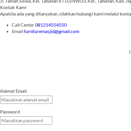
Jl. Taman Siswa, Kel. Tahunan RT.03/RW.03, Kec. Tahunan, Kab. J
Kontak Kami
Apabila ada yang ditanyakan, silahkan hubungi kami melalui konta
Call Center
081214554550
Email
furnituremasjid@gmail.com
J
Alamat Email
Password