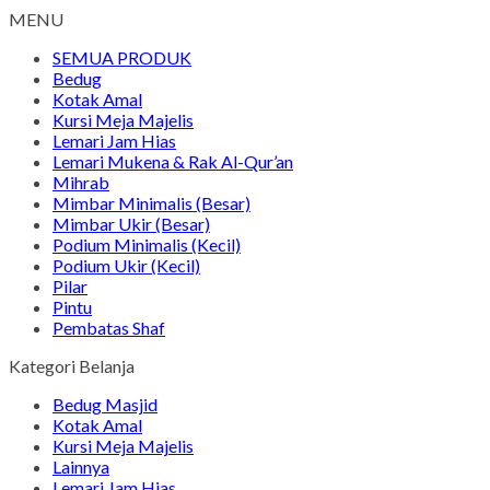
MENU
SEMUA PRODUK
Bedug
Kotak Amal
Kursi Meja Majelis
Lemari Jam Hias
Lemari Mukena & Rak Al-Qur’an
Mihrab
Mimbar Minimalis (Besar)
Mimbar Ukir (Besar)
Podium Minimalis (Kecil)
Podium Ukir (Kecil)
Pilar
Pintu
Pembatas Shaf
Kategori Belanja
Bedug Masjid
Kotak Amal
Kursi Meja Majelis
Lainnya
Lemari Jam Hias