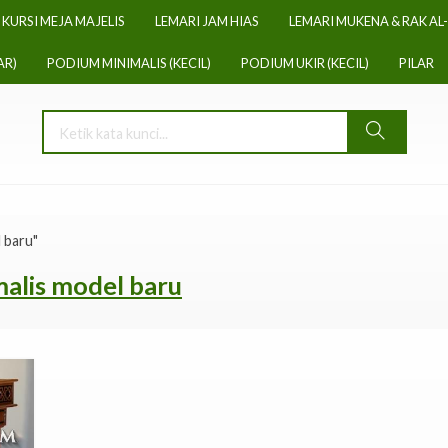
KURSI MEJA MAJELIS
LEMARI JAM HIAS
LEMARI MUKENA & RAK AL
AR)
PODIUM MINIMALIS (KECIL)
PODIUM UKIR (KECIL)
PILAR
 baru"
alis model baru