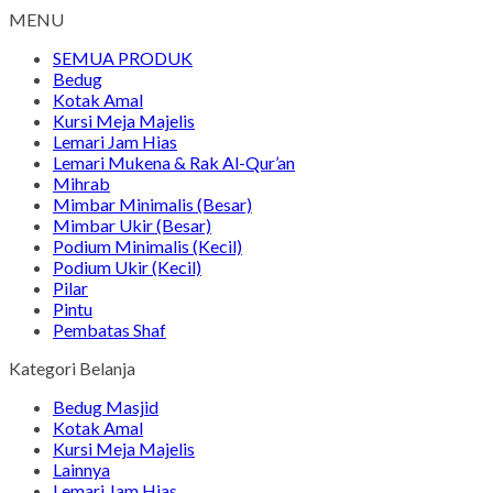
MENU
SEMUA PRODUK
Bedug
Kotak Amal
Kursi Meja Majelis
Lemari Jam Hias
Lemari Mukena & Rak Al-Qur’an
Mihrab
Mimbar Minimalis (Besar)
Mimbar Ukir (Besar)
Podium Minimalis (Kecil)
Podium Ukir (Kecil)
Pilar
Pintu
Pembatas Shaf
Kategori Belanja
Bedug Masjid
Kotak Amal
Kursi Meja Majelis
Lainnya
Lemari Jam Hias