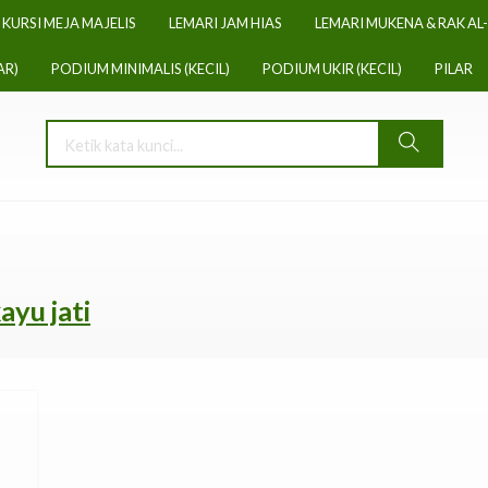
KURSI MEJA MAJELIS
LEMARI JAM HIAS
LEMARI MUKENA & RAK AL
AR)
PODIUM MINIMALIS (KECIL)
PODIUM UKIR (KECIL)
PILAR
ayu jati