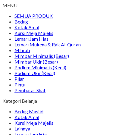
MENU
SEMUA PRODUK
Bedug
Kotak Amal
Kursi Meja Majelis
Lemari Jam Hias
Lemari Mukena & Rak Al-Qur’an
Mihrab
Mimbar Minimalis (Besar)
Mimbar Ukir (Besar)
Podium Minimalis (Kecil)
Podium Ukir (Kecil)
Pilar
Pintu
Pembatas Shaf
Kategori Belanja
Bedug Masjid
Kotak Amal
Kursi Meja Majelis
Lainnya
Lemari Jam Hias