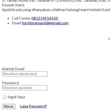
Jl. Taman Siswa, Kel. Tahunan RT.03/RW.03, Kec. Tahunan, Kab. 
Kontak Kami
Apabila ada yang ditanyakan, silahkan hubungi kami melalui kont
Call Center
081214554550
Email
furnituremasjid@gmail.com
J
Alamat Email
Password
Ingat Saya
Lupa Password?
Masuk