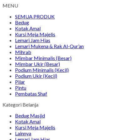
MENU
SEMUA PRODUK
Bedug
Kotak Amal
Kursi Meja Majelis
Lemari Jam Hias
Lemari Mukena & Rak Al-Qur’an
Mihrab
Mimbar Minimalis (Besar)
Mimbar Ukir (Besar)
Podium Minimalis (Kecil)
Podium Ukir (Kecil)
Pilar
Pintu
Pembatas Shaf
Kategori Belanja
Bedug Masjid
Kotak Amal
Kursi Meja Majelis
Lainnya
Lemari Jam Hias