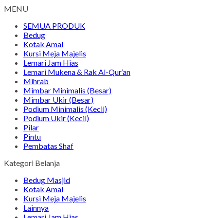
MENU
SEMUA PRODUK
Bedug
Kotak Amal
Kursi Meja Majelis
Lemari Jam Hias
Lemari Mukena & Rak Al-Qur’an
Mihrab
Mimbar Minimalis (Besar)
Mimbar Ukir (Besar)
Podium Minimalis (Kecil)
Podium Ukir (Kecil)
Pilar
Pintu
Pembatas Shaf
Kategori Belanja
Bedug Masjid
Kotak Amal
Kursi Meja Majelis
Lainnya
Lemari Jam Hias