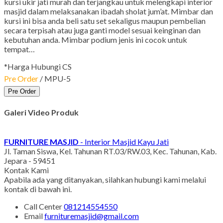
kursi ukir jati murah dan terjangkau untuk melengkapi interior
masjid dalam melaksanakan ibadah sholat jum’at. Mimbar dan
kursi ini bisa anda beli satu set sekaligus maupun pembelian
secara terpisah atau juga ganti model sesuai keinginan dan
kebutuhan anda. Mimbar podium jenis ini cocok untuk
tempat…
*Harga Hubungi CS
Pre Order
/ MPU-5
Pre Order
Galeri Video Produk
FURNITURE MASJID
- Interior Masjid Kayu Jati
Jl. Taman Siswa, Kel. Tahunan RT.03/RW.03, Kec. Tahunan, Kab.
Jepara - 59451
Kontak Kami
Apabila ada yang ditanyakan, silahkan hubungi kami melalui
kontak di bawah ini.
Call Center
081214554550
Email
furnituremasjid@gmail.com