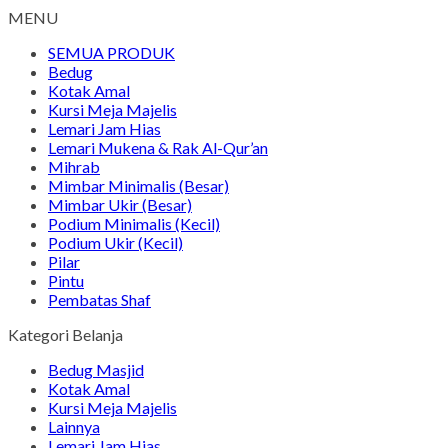
MENU
SEMUA PRODUK
Bedug
Kotak Amal
Kursi Meja Majelis
Lemari Jam Hias
Lemari Mukena & Rak Al-Qur’an
Mihrab
Mimbar Minimalis (Besar)
Mimbar Ukir (Besar)
Podium Minimalis (Kecil)
Podium Ukir (Kecil)
Pilar
Pintu
Pembatas Shaf
Kategori Belanja
Bedug Masjid
Kotak Amal
Kursi Meja Majelis
Lainnya
Lemari Jam Hias