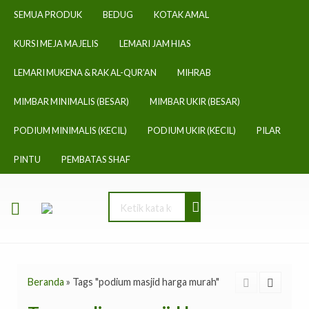
SEMUA PRODUK
BEDUG
KOTAK AMAL
KURSI MEJA MAJELIS
LEMARI JAM HIAS
LEMARI MUKENA & RAK AL-QUR’AN
MIHRAB
MIMBAR MINIMALIS (BESAR)
MIMBAR UKIR (BESAR)
PODIUM MINIMALIS (KECIL)
PODIUM UKIR (KECIL)
PILAR
PINTU
PEMBATAS SHAF
Beranda
»
Tags "podium masjid harga murah"