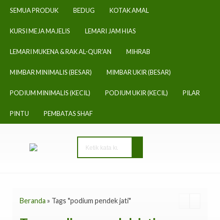
SEMUA PRODUK
BEDUG
KOTAK AMAL
KURSI MEJA MAJELIS
LEMARI JAM HIAS
LEMARI MUKENA & RAK AL-QUR’AN
MIHRAB
MIMBAR MINIMALIS (BESAR)
MIMBAR UKIR (BESAR)
PODIUM MINIMALIS (KECIL)
PODIUM UKIR (KECIL)
PILAR
PINTU
PEMBATAS SHAF
Beranda
»
Tags "podium pendek jati"