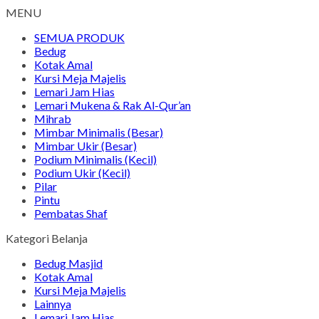
MENU
SEMUA PRODUK
Bedug
Kotak Amal
Kursi Meja Majelis
Lemari Jam Hias
Lemari Mukena & Rak Al-Qur’an
Mihrab
Mimbar Minimalis (Besar)
Mimbar Ukir (Besar)
Podium Minimalis (Kecil)
Podium Ukir (Kecil)
Pilar
Pintu
Pembatas Shaf
Kategori Belanja
Bedug Masjid
Kotak Amal
Kursi Meja Majelis
Lainnya
Lemari Jam Hias