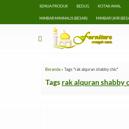
SEMUA PRODUK
BEDUG
KOTAK AMAL
MIMBAR MINIMALIS (BESAR)
MIMBAR UKIR (BES
Beranda
»
Tags "rak alquran shabby chic"
Tags
rak alquran shabby c