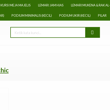
KURSI MEJA MAJELIS
LEMARI JAM HIAS
LEMARI MUKENA & RAK AL
AR)
PODIUM MINIMALIS (KECIL)
PODIUM UKIR (KECIL)
PILAR
hic