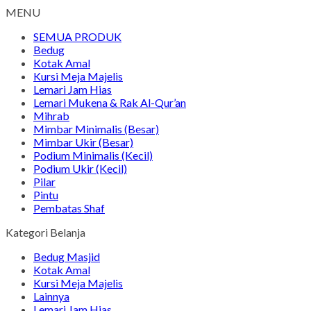
MENU
SEMUA PRODUK
Bedug
Kotak Amal
Kursi Meja Majelis
Lemari Jam Hias
Lemari Mukena & Rak Al-Qur’an
Mihrab
Mimbar Minimalis (Besar)
Mimbar Ukir (Besar)
Podium Minimalis (Kecil)
Podium Ukir (Kecil)
Pilar
Pintu
Pembatas Shaf
Kategori Belanja
Bedug Masjid
Kotak Amal
Kursi Meja Majelis
Lainnya
Lemari Jam Hias