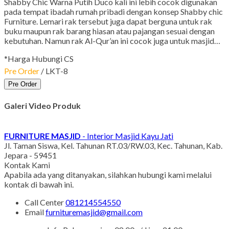
Shabby Chic Warna Putih Duco kali ini lebih cocok digunakan
pada tempat ibadah rumah pribadi dengan konsep Shabby chic
Furniture. Lemari rak tersebut juga dapat berguna untuk rak
buku maupun rak barang hiasan atau pajangan sesuai dengan
kebutuhan. Namun rak Al-Qur’an ini cocok juga untuk masjid…
*Harga Hubungi CS
Pre Order
/ LKT-8
Pre Order
Galeri Video Produk
FURNITURE MASJID
- Interior Masjid Kayu Jati
Jl. Taman Siswa, Kel. Tahunan RT.03/RW.03, Kec. Tahunan, Kab.
Jepara - 59451
Kontak Kami
Apabila ada yang ditanyakan, silahkan hubungi kami melalui
kontak di bawah ini.
Call Center
081214554550
Email
furnituremasjid@gmail.com