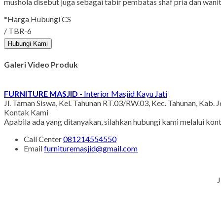
mushola disebut juga sebagai tabir pembatas shaf pria dan wanita
*Harga Hubungi CS
/ TBR-6
Hubungi Kami
Galeri Video Produk
FURNITURE MASJID
- Interior Masjid Kayu Jati
Jl. Taman Siswa, Kel. Tahunan RT.03/RW.03, Kec. Tahunan, Kab. 
Kontak Kami
Apabila ada yang ditanyakan, silahkan hubungi kami melalui kont
Call Center
081214554550
Email
furnituremasjid@gmail.com
J