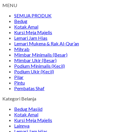
MENU
SEMUA PRODUK
Bedug
Kotak Amal
Kursi Meja Majelis
Lemari Jam Hias
Lemari Mukena & Rak Al-Qur’an
Mihrab
Mimbar Minimalis (Besar)
Mimbar Ukir (Besar)
Podium Minimalis (Kecil)
Podium Ukir (Kecil)
Pilar
Pintu
Pembatas Shaf
Kategori Belanja
Bedug Masjid
Kotak Amal
Kursi Meja Majelis
Lainnya
Lemari Jam Hias