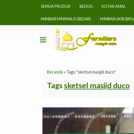
SEMUA PRODUK
BEDUG
KOTAK AMAL
MIMBAR MINIMALIS (BESAR)
MIMBAR UKIR (BES
Beranda
»
Tags "sketsel masjid duco"
Tags
sketsel masjid duco