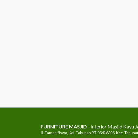
FURNITURE MASJID
- Interior Masjid Kayu J
Jl. Taman Siswa, Kel. Tahunan RT.03/RW.03, Kec. Tahunan