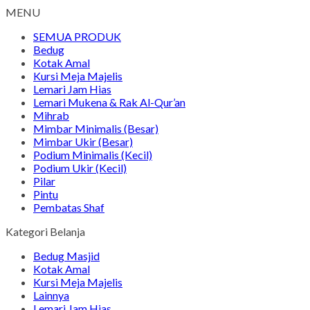
MENU
SEMUA PRODUK
Bedug
Kotak Amal
Kursi Meja Majelis
Lemari Jam Hias
Lemari Mukena & Rak Al-Qur’an
Mihrab
Mimbar Minimalis (Besar)
Mimbar Ukir (Besar)
Podium Minimalis (Kecil)
Podium Ukir (Kecil)
Pilar
Pintu
Pembatas Shaf
Kategori Belanja
Bedug Masjid
Kotak Amal
Kursi Meja Majelis
Lainnya
Lemari Jam Hias