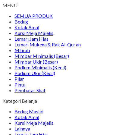
MENU
SEMUA PRODUK
Bedug
Kotak Amal
Kursi Meja Majelis
Lemari Jam Hias
Lemari Mukena & Rak Al-Qur’an
Mihrab
Mimbar Minimalis (Besar)
Mimbar Ukir (Besar)
Podium Minimalis (Kecil)
Podium Ukir (Kecil)
Pilar
Pintu
Pembatas Shaf
Kategori Belanja
Bedug Masjid
Kotak Amal
Kursi Meja Majelis
Lainnya
Lemari Jam Hias