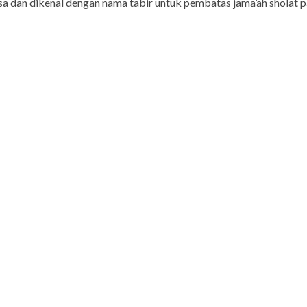
iasa dan dikenal dengan nama tabir untuk pembatas jama’ah sholat