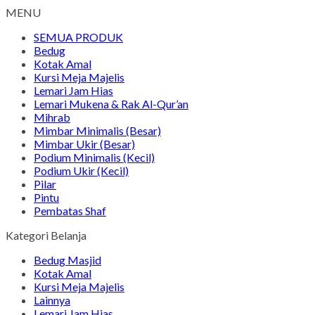
MENU
SEMUA PRODUK
Bedug
Kotak Amal
Kursi Meja Majelis
Lemari Jam Hias
Lemari Mukena & Rak Al-Qur’an
Mihrab
Mimbar Minimalis (Besar)
Mimbar Ukir (Besar)
Podium Minimalis (Kecil)
Podium Ukir (Kecil)
Pilar
Pintu
Pembatas Shaf
Kategori Belanja
Bedug Masjid
Kotak Amal
Kursi Meja Majelis
Lainnya
Lemari Jam Hias