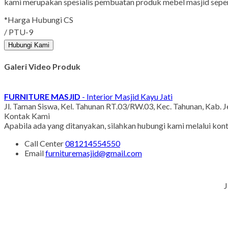
kami merupakan spesialis pembuatan produk mebel masjid seperti
*Harga Hubungi CS
/ PTU-9
Hubungi Kami
Galeri Video Produk
FURNITURE MASJID
- Interior Masjid Kayu Jati
Jl. Taman Siswa, Kel. Tahunan RT.03/RW.03, Kec. Tahunan, Kab. 
Kontak Kami
Apabila ada yang ditanyakan, silahkan hubungi kami melalui kont
Call Center
081214554550
Email
furnituremasjid@gmail.com
J