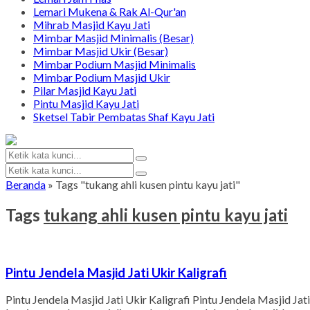
Lemari Mukena & Rak Al-Qur'an
Mihrab Masjid Kayu Jati
Mimbar Masjid Minimalis (Besar)
Mimbar Masjid Ukir (Besar)
Mimbar Podium Masjid Minimalis
Mimbar Podium Masjid Ukir
Pilar Masjid Kayu Jati
Pintu Masjid Kayu Jati
Sketsel Tabir Pembatas Shaf Kayu Jati
Beranda
»
Tags "tukang ahli kusen pintu kayu jati"
Tags
tukang ahli kusen pintu kayu jati
Pintu Jendela Masjid Jati Ukir Kaligrafi
Pintu Jendela Masjid Jati Ukir Kaligrafi Pintu Jendela Masjid J