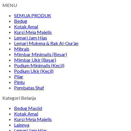
MENU
SEMUA PRODUK
Bedug
Kotak Amal
Kursi Meja Majelis
Lemari Jam Hias
Lemari Mukena & Rak Al-Qur’an
Mihrab
Mimbar Minimalis (Besar)
Mimbar Ukir (Besar)
Podium Minimalis (Kecil)
Podium Ukir (Kecil)
Pilar
Pintu
Pembatas Shaf
Kategori Belanja
Bedug Masjid
Kotak Amal
Kursi Meja Majelis
Lainnya
Lemari Jam Hias