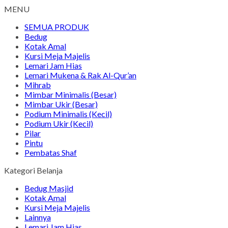
MENU
SEMUA PRODUK
Bedug
Kotak Amal
Kursi Meja Majelis
Lemari Jam Hias
Lemari Mukena & Rak Al-Qur’an
Mihrab
Mimbar Minimalis (Besar)
Mimbar Ukir (Besar)
Podium Minimalis (Kecil)
Podium Ukir (Kecil)
Pilar
Pintu
Pembatas Shaf
Kategori Belanja
Bedug Masjid
Kotak Amal
Kursi Meja Majelis
Lainnya
Lemari Jam Hias