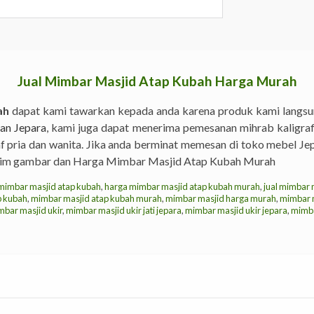
Jual Mimbar Masjid Atap Kubah Harga Murah
ah
dapat kami tawarkan kepada anda karena produk kami langsung
an Jepara
, kami juga dapat menerima pemesanan mihrab kaligrafi
haf pria dan wanita. Jika anda berminat memesan di toko mebel Je
rim gambar dan Harga Mimbar Masjid Atap Kubah Murah
mimbar masjid atap kubah
,
harga mimbar masjid atap kubah murah
,
jual mimbar 
p kubah
,
mimbar masjid atap kubah murah
,
mimbar masjid harga murah
,
mimbar 
bar masjid ukir
,
mimbar masjid ukir jati jepara
,
mimbar masjid ukir jepara
,
mimb