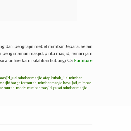
 dari pengrajin mebel mimbar Jepara. Selain
 pengimaman masjid, pintu masjid, lemari jam
para online kami silahkan hubungi CS
Furniture
masjid
,
jual mimbar masjid atap kubah
,
jual mimbar
masjid harga termurah
,
mimbar masjid kayu jati
,
mimbar
ar murah
,
model mimbar masjid
,
pusat mimbar masjid