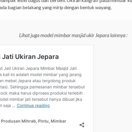
r nampak lebih bagus dan berseni. Ukiran kaligrafi pada mimbar ku
pada bagian belakang yang mirip dengan bentuk wayang.
Lihat juga model mimbar masjid ukir Jepara lainnya :