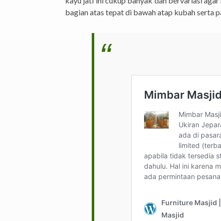
kayu jati ini cukup banyak dan bervariasi aga
bagian atas tepat di bawah atap kubah serta 