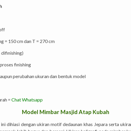
h
off
ing = 150 cm dan T = 270 cm
difinishing)
roses finishing
 maupun perubahan ukuran dan bentuk model
rah =
Chat Whatsapp
Model Mimbar Masjid Atap Kubah
ini dihiasi dengan ukiran motif dedaunan khas Jepara serta ukir