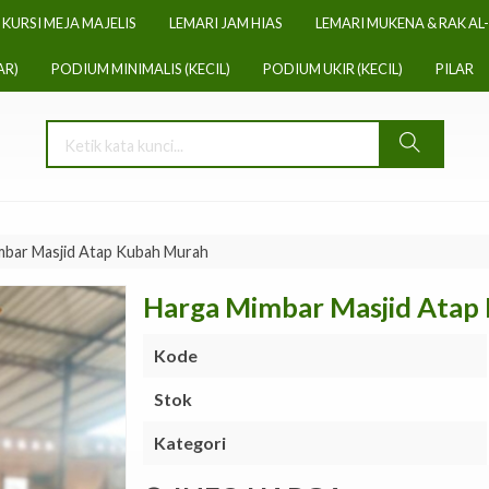
KURSI MEJA MAJELIS
LEMARI JAM HIAS
LEMARI MUKENA & RAK AL
AR)
PODIUM MINIMALIS (KECIL)
PODIUM UKIR (KECIL)
PILAR
mbar Masjid Atap Kubah Murah
Harga Mimbar Masjid Atap
Kode
Stok
Kategori