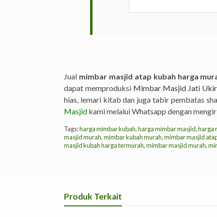
Jual
mimbar masjid atap kubah harga mur
dapat memproduksi
Mimbar Masjid Jati Ukir
hias, lemari kitab dan juga tabir pembatas s
Masjid
kami melalui Whatsapp dengan mengi
Tags:
harga mimbar kubah
,
harga mimbar masjid
,
harga 
masjid murah
,
mimbar kubah murah
,
mimbar masjid ata
masjid kubah harga termurah
,
mimbar masjid murah
,
mim
Produk Terkait