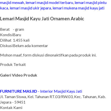
masjid mewah
,
lemari masjid model terbaru
,
lemari masjid pintu
kaca
,
lemari masjid ukir jepara
,
lemari mukena masjid kayu jati
Lemari Masjid Kayu Jati Ornamen Arabic
Berat
- gram
Kondisi
Baru
Dilihat
1.455 kali
Diskusi
Belum ada komentar
Mohon maaf, form diskusi dinonaktifkan pada produk ini.
Produk Terkait
Galeri Video Produk
FURNITURE MASJID
- Interior Masjid Kayu Jati
Jl. Taman Siswa, Kel. Tahunan RT.03/RW.03, Kec. Tahunan, Kab.
Jepara - 59451
Kontak Kami