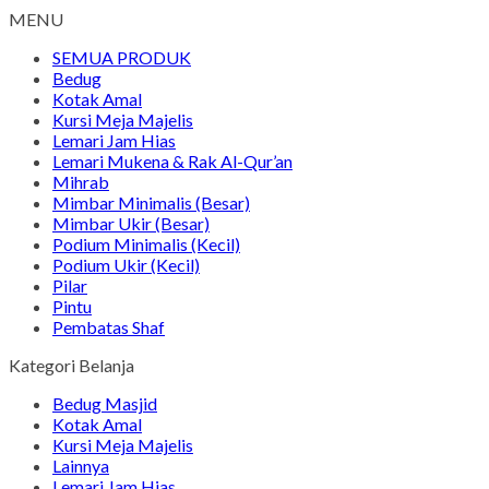
MENU
SEMUA PRODUK
Bedug
Kotak Amal
Kursi Meja Majelis
Lemari Jam Hias
Lemari Mukena & Rak Al-Qur’an
Mihrab
Mimbar Minimalis (Besar)
Mimbar Ukir (Besar)
Podium Minimalis (Kecil)
Podium Ukir (Kecil)
Pilar
Pintu
Pembatas Shaf
Kategori Belanja
Bedug Masjid
Kotak Amal
Kursi Meja Majelis
Lainnya
Lemari Jam Hias