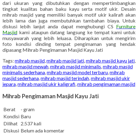
dari ukuran yang dibutuhkan dengan mempertimbangkan
tingkat kualitas bahan baku kayu serta motif ukir. Desain
mihrab masjid yang memiliki banyak motif ukir kalirafi akan
lebih lama dan juga membutuhkan tambahan biaya. Untuk
diskusi lebih lanjut anda dapat menghubungi CS
Furniture
Masjid
kami ataupun datang langsung ke tempat kami untuk
musyawarah yang lebih leluasa. Diharapkan untuk mengirim
foto kondisi dinding tempat pengimaman yang hendak
dipasang Mihrab Pengimaman Masjid Kayu Jati
Tags:
mihrab masjid
,
mihrab masjid jati
,
mihrab masjid kayu jati
,
mihrab masjid mewah
,
mihrab masjid minimalis
,
mihrab masjid
minimalis sederhana
,
mihrab masjid model terbaru
,
mihrab
masjid sederhana
,
mihrab masjid terindah
,
mihrab masjid ukir
jepara
,
mihrab masjid ukir kaligrafi
,
mihrab pengimaman masjid
Mihrab Pengimaman Masjid Kayu Jati
Berat
- gram
Kondisi
Baru
Dilihat
2.537 kali
Diskusi
Belum ada komentar