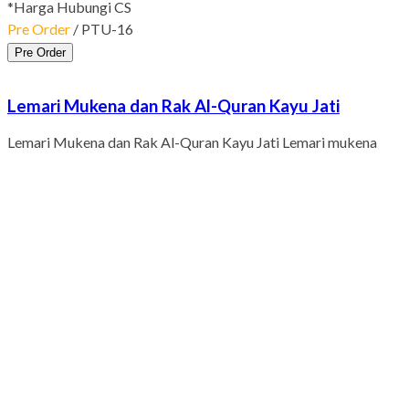
*Harga Hubungi CS
Pre Order
/ PTU-16
Pre Order
Lemari Mukena dan Rak Al-Quran Kayu Jati
Lemari Mukena dan Rak Al-Quran Kayu Jati Lemari mukena
dan rak Al-Quran kayu jati model minimalis modern ini bisa
menjadi lemari serbaguna untuk melengkapi furniture interior
masjid. Lemari kayu jati untuk masjid ini didesain dengan
bentuk yang modern sesuai dengan konsep bangunan masjid
saat ini yang kebanyakan mengarah ke Timur Tengah modern.
Bahan pembuatannya dari…
*Harga Hubungi CS
Pre Order
/ LKT-19
Pre Order
Bedug Masjid Ukir Kayu Jati Jepara Mewah