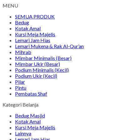
MENU
SEMUA PRODUK
Bedug
Kotak Amal
Kursi Meja Majelis
Lemari Jam Hias
Lemari Mukena & Rak Al-Qur’an
Mihrab
Mimbar Minimalis (Besar)
Mimbar Ukir (Besar)
Podium Minimalis (Kecil)
Podium Ukir (Kecil)
Pilar
Pintu
Pembatas Shaf
Kategori Belanja
Bedug Masjid
Kotak Amal
Kursi Meja Majelis
Lainnya
Lemari Jam Hias