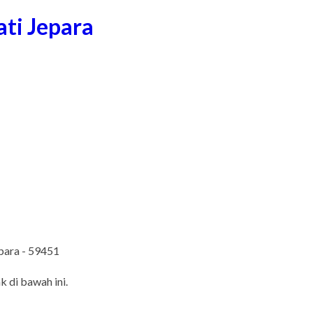
ati Jepara
epara - 59451
k di bawah ini.