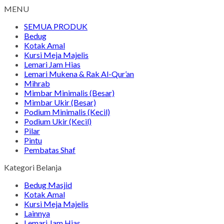
MENU
SEMUA PRODUK
Bedug
Kotak Amal
Kursi Meja Majelis
Lemari Jam Hias
Lemari Mukena & Rak Al-Qur’an
Mihrab
Mimbar Minimalis (Besar)
Mimbar Ukir (Besar)
Podium Minimalis (Kecil)
Podium Ukir (Kecil)
Pilar
Pintu
Pembatas Shaf
Kategori Belanja
Bedug Masjid
Kotak Amal
Kursi Meja Majelis
Lainnya
Lemari Jam Hias