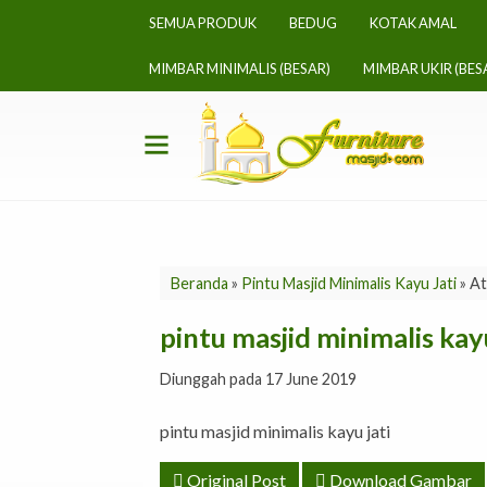
SEMUA PRODUK
BEDUG
KOTAK AMAL
MIMBAR MINIMALIS (BESAR)
MIMBAR UKIR (BES
Beranda
»
Pintu Masjid Minimalis Kayu Jati
» At
pintu masjid minimalis kayu
Diunggah pada 17 June 2019
pintu masjid minimalis kayu jati
Original Post
Download Gambar