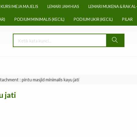
KURSI MEJA MAJELIS
LEMARI JAM HIAS
LEMARI MUKENA & RAK AL
AR)
PODIUM MINIMALIS (KECIL)
PODIUM UKIR (KECIL)
PILAR
tachment : pintu masjid minimalis kayu jati
 jati