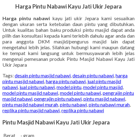
Harga Pintu Nabawi Kayu Jati Ukir Jepara
Harga pintu nabawi
kayu jati ukir Jepara kami sesuaikan
dengan ukuran serta ketebalan daun pintu yang dibutuhkan.
Untuk kualitas bahan baku produksi pintu masjid dapat anda
pilih dan konsultasi kepada kami terlebih dahulu agar anda dan
para anggota DKM masjid/pengurus masjid lain dapat
mengetahui lebih jelas. Silahkan hubungi kami maupun datang
ke tempat kami langsung untuk bermusyawarah lebih jelas
mengenai pemesanan produk Pintu Masjid Nabawi Kayu Jati
Ukir Jepara
Tags:
desain pintu masjid nabawi
,
desain pintu nabawi
,
harga
pintu masjid nabawi
,
harga pintu nabawi
,
jual pintu masjid
nabawi
,
jual pintu nabawi
,
model pintu
,
model pintu masjid
,
model pintu masjid nabawi
,
model pintu nabawi
,
pengrajin pintu
masjid nabawi
,
pengrajin pintu nabawi
,
pintu masjid nabawi
,
pintu masjid nabawi murah
,
pintu nabawi
,
pintu nabawi murah
,
replika pintu masjid nabawi
,
replika pintu nabawi
Pintu Masjid Nabawi Kayu Jati Ukir Jepara
Berat
- gram