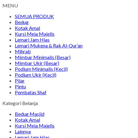
MENU
SEMUA PRODUK
Bedug
Kotak Amal
Kursi Meja Majelis
Lemari Jam Hias
Lemari Mukena & Rak Al-Qur’an
Mihrab
Mimbar Minimalis (Besar)
Mimbar Ukir (Besar)
Podium Minimalis (Kecil)
Podium Ukir (Kecil)
Pilar
Pintu
Pembatas Shaf
Kategori Belanja
Bedug Masjid
Kotak Amal
Kursi Meja Majelis
Lainnya
Lemari Jam Hias