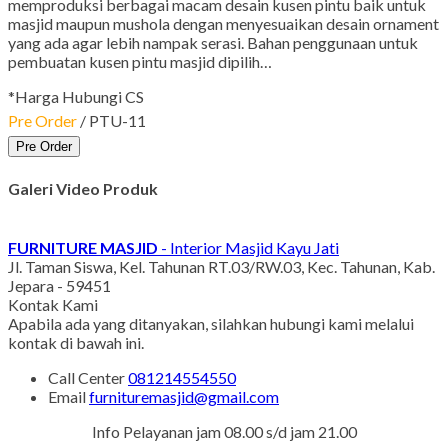
memproduksi berbagai macam desain kusen pintu baik untuk
masjid maupun mushola dengan menyesuaikan desain ornament
yang ada agar lebih nampak serasi. Bahan penggunaan untuk
pembuatan kusen pintu masjid dipilih…
*Harga Hubungi CS
Pre Order
/ PTU-11
Pre Order
Galeri Video Produk
FURNITURE MASJID
- Interior Masjid Kayu Jati
Jl. Taman Siswa, Kel. Tahunan RT.03/RW.03, Kec. Tahunan, Kab.
Jepara - 59451
Kontak Kami
Apabila ada yang ditanyakan, silahkan hubungi kami melalui
kontak di bawah ini.
Call Center
081214554550
Email
furnituremasjid@gmail.com
Info Pelayanan jam 08.00 s/d jam 21.00