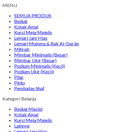
MENU
SEMUA PRODUK
Bedug
Kotak Amal
Kursi Meja Majelis
Lemari Jam Hias
Lemari Mukena & Rak Al-Qur’an
Mihrab
Mimbar Minimalis (Besar)
Mimbar Ukir (Besar)
Podium Minimalis (Kecil)
Podium Ukir (Kecil)
Pilar
Pintu
Pembatas Shaf
Kategori Belanja
Bedug Masjid
Kotak Amal
Kursi Meja Majelis
Lainnya
Lemari Jam Hias