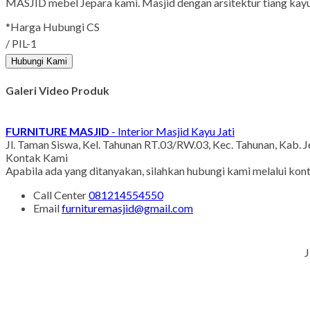
MASJID mebel Jepara kami. Masjid dengan arsitektur tiang kayu j
*Harga Hubungi CS
/ PIL-1
Hubungi Kami
Galeri Video Produk
FURNITURE MASJID
- Interior Masjid Kayu Jati
Jl. Taman Siswa, Kel. Tahunan RT.03/RW.03, Kec. Tahunan, Kab. 
Kontak Kami
Apabila ada yang ditanyakan, silahkan hubungi kami melalui kont
Call Center
081214554550
Email
furnituremasjid@gmail.com
J