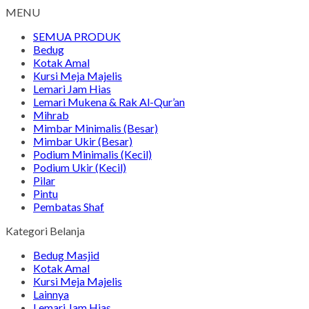
MENU
SEMUA PRODUK
Bedug
Kotak Amal
Kursi Meja Majelis
Lemari Jam Hias
Lemari Mukena & Rak Al-Qur’an
Mihrab
Mimbar Minimalis (Besar)
Mimbar Ukir (Besar)
Podium Minimalis (Kecil)
Podium Ukir (Kecil)
Pilar
Pintu
Pembatas Shaf
Kategori Belanja
Bedug Masjid
Kotak Amal
Kursi Meja Majelis
Lainnya
Lemari Jam Hias