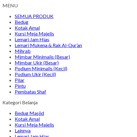
MENU
SEMUA PRODUK
Bedug
Kotak Amal
Kursi Meja Majelis
Lemari Jam Hias
Lemari Mukena & Rak Al-Qur’an
Mihrab
Mimbar Minimalis (Besar)
Mimbar Ukir (Besar)
Podium Minimalis (Kecil)
Podium Ukir (Kecil)
Pilar
Pintu
Pembatas Shaf
Kategori Belanja
Bedug Masjid
Kotak Amal
Kursi Meja Majelis
Lainnya
Lemari Jam Hias